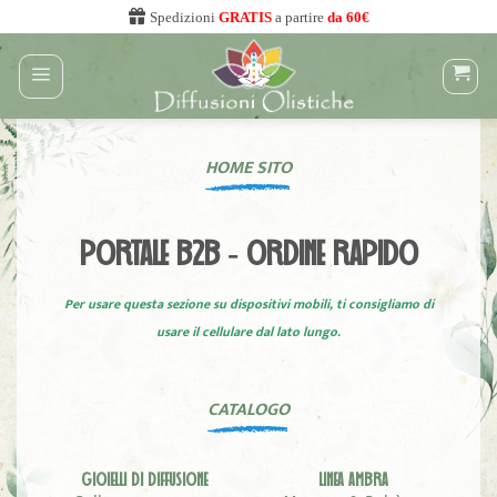
Salta
Spedizioni
GRATIS
a partire
da 60€
ai
contenuti
HOME SITO
PORTALE B2B - ORDINE RAPIDO
Per usare questa sezione su dispositivi mobili, ti consigliamo di
usare il cellulare dal lato lungo.
CATALOGO
GIOIELLI DI DIFFUSIONE
LINEA AMBRA