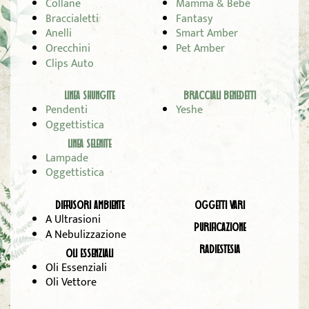
Collane
Mamma & Bebè
Braccialetti
Fantasy
Anelli
Smart Amber
Orecchini
Pet Amber
Clips Auto
LINEA SHUNGITE
BRACCIALI BENEDETTI
Pendenti
Yeshe
Oggettistica
LINEA SELENITE
Lampade
Oggettistica
DIFFUSORI AMBIENTE
OGGETTI VARI
A Ultrasioni
PURIFICAZIONE
A Nebulizzazione
RADIESTESIA
OLI ESSENZIALI
Oli Essenziali
Oli Vettore