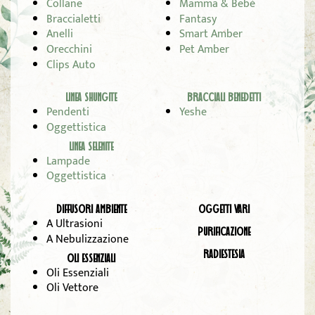
Collane
Mamma & Bebè
Braccialetti
Fantasy
Anelli
Smart Amber
Orecchini
Pet Amber
Clips Auto
LINEA SHUNGITE
BRACCIALI BENEDETTI
Pendenti
Yeshe
Oggettistica
LINEA SELENITE
Lampade
Oggettistica
DIFFUSORI AMBIENTE
OGGETTI VARI
A Ultrasioni
PURIFICAZIONE
A Nebulizzazione
RADIESTESIA
OLI ESSENZIALI
Oli Essenziali
Oli Vettore