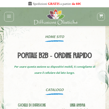
Salta
Spedizioni
GRATIS
a partire
da 60€
ai
contenuti
HOME SITO
PORTALE B2B - ORDINE RAPIDO
Per usare questa sezione su dispositivi mobili, ti consigliamo di
usare il cellulare dal lato lungo.
CATALOGO
GIOIELLI DI DIFFUSIONE
LINEA AMBRA