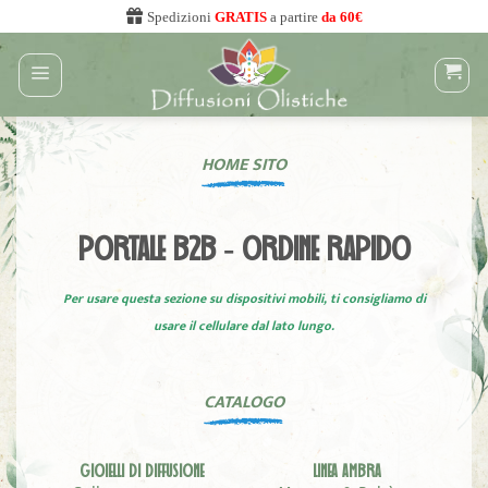
Salta
Spedizioni
GRATIS
a partire
da 60€
ai
contenuti
HOME SITO
PORTALE B2B - ORDINE RAPIDO
Per usare questa sezione su dispositivi mobili, ti consigliamo di
usare il cellulare dal lato lungo.
CATALOGO
GIOIELLI DI DIFFUSIONE
LINEA AMBRA