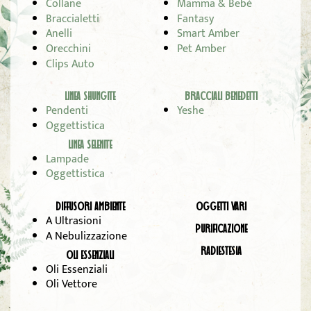
Collane
Mamma & Bebè
Braccialetti
Fantasy
Anelli
Smart Amber
Orecchini
Pet Amber
Clips Auto
LINEA SHUNGITE
BRACCIALI BENEDETTI
Pendenti
Yeshe
Oggettistica
LINEA SELENITE
Lampade
Oggettistica
DIFFUSORI AMBIENTE
OGGETTI VARI
A Ultrasioni
PURIFICAZIONE
A Nebulizzazione
RADIESTESIA
OLI ESSENZIALI
Oli Essenziali
Oli Vettore