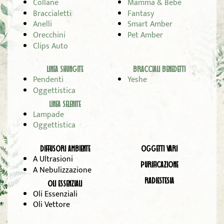
Collane
Mamma & Bebè
Braccialetti
Fantasy
Anelli
Smart Amber
Orecchini
Pet Amber
Clips Auto
LINEA SHUNGITE
BRACCIALI BENEDETTI
Pendenti
Yeshe
Oggettistica
LINEA SELENITE
Lampade
Oggettistica
DIFFUSORI AMBIENTE
OGGETTI VARI
A Ultrasioni
PURIFICAZIONE
A Nebulizzazione
RADIESTESIA
OLI ESSENZIALI
Oli Essenziali
Oli Vettore