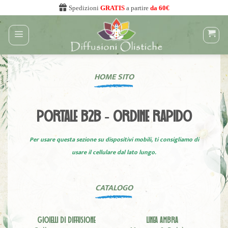
Salta
Spedizioni
GRATIS
a partire
da 60€
ai
contenuti
HOME SITO
PORTALE B2B - ORDINE RAPIDO
Per usare questa sezione su dispositivi mobili, ti consigliamo di
usare il cellulare dal lato lungo.
CATALOGO
GIOIELLI DI DIFFUSIONE
LINEA AMBRA