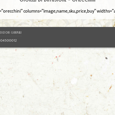
=”orecchini” columns=”image,name,sku,price,buy” widths=
DIZIONI GENERALI
1804500012