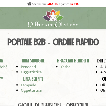
Spedizioni
GRATIS
a partire
da 60€
PORTALE B2B - ORDINE RAPIDO
RA
LINEA SHUNGITE
BRACCIALI BENEDETTI
DIFFU
Bebè
Pendenti
Yeshe
A U
Oggettistica
A N
er
LINEA SELENITE
OL
Lampade
Oli
Oggettistica
Oli
GIOIELLI DI DIFFUSIONE - ORECCHINI