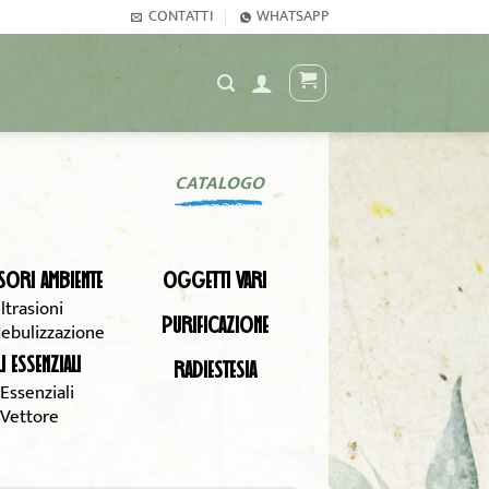
CONTATTI
WHATSAPP
CATALOGO
SORI AMBIENTE
OGGETTI VARI
ltrasioni
PURIFICAZIONE
ebulizzazione
I ESSENZIALI
RADIESTESIA
 Essenziali
 Vettore