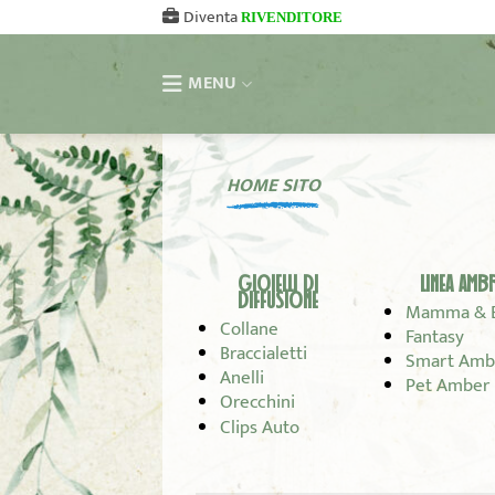
Salta
Diventa
RIVENDITORE
ai
contenuti
MENU
HOME SITO
GIOIELLI DI
LINEA AMB
DIFFUSIONE
Mamma & 
Collane
Fantasy
Braccialetti
Smart Amb
Anelli
Pet Amber
Orecchini
Clips Auto