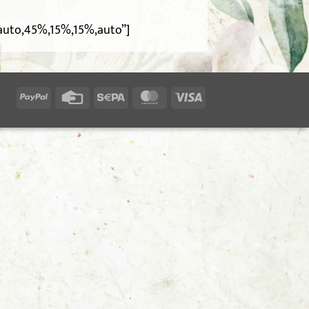
”auto,45%,15%,15%,auto”]
PayPal
Credit
Sepa
MasterCard
Visa
Card