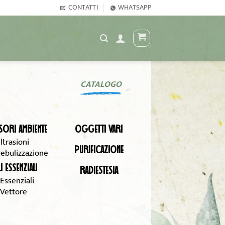
CONTATTI
WHATSAPP
CATALOGO
SORI AMBIENTE
OGGETTI VARI
ltrasioni
PURIFICAZIONE
ebulizzazione
I ESSENZIALI
RADIESTESIA
 Essenziali
 Vettore