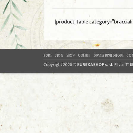
[product_table category=”braccial
HOME
BLOG
SHOP
CONTATTI
DIVENTA RIVENDITORE
CON
Copyright 2026 ©
EUREKASHOP s.r.l.
P.Iva: IT1