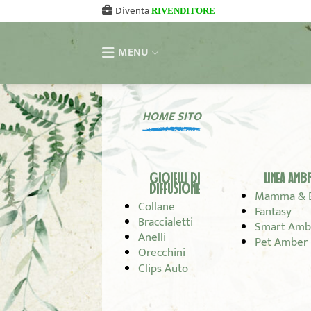
Salta
Diventa
RIVENDITORE
ai
contenuti
MENU
HOME SITO
GIOIELLI DI
LINEA AMB
DIFFUSIONE
Mamma & 
Collane
Fantasy
Braccialetti
Smart Amb
Anelli
Pet Amber
Orecchini
Clips Auto