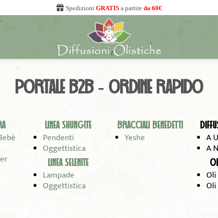
Spedizioni
GRATIS
a partire
da 60€
PORTALE B2B - ORDINE RAPIDO
RA
LINEA SHUNGITE
BRACCIALI BENEDETTI
DIFFU
Bebè
Pendenti
Yeshe
A U
Oggettistica
A N
er
LINEA SELENITE
OL
Lampade
Oli
Oggettistica
Oli