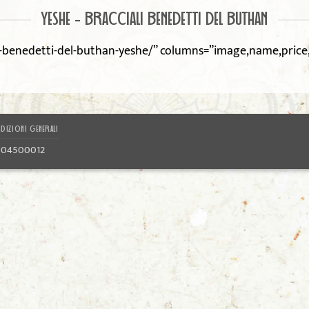
YESHE - BRACCIALI BENEDETTI DEL BUTHAN
i-benedetti-del-buthan-yeshe/” columns=”image,name,pric
DIZIONI GENERALI
1804500012