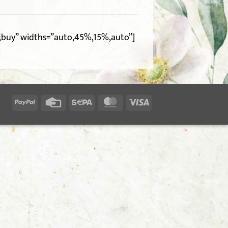
e,buy” widths=”auto,45%,15%,auto”]
PayPal
Credit
Sepa
MasterCard
Visa
Card