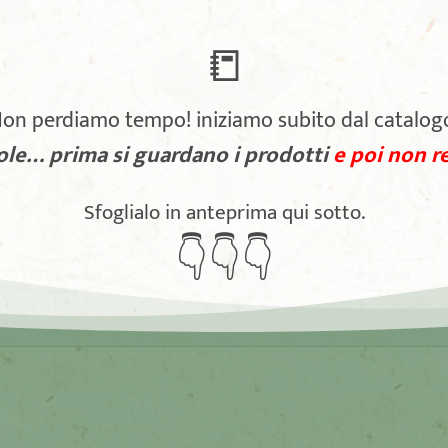
📒
on perdiamo tempo! iniziamo subito dal catalog
arole… prima si guardano i prodotti
e poi non re
Sfoglialo in anteprima qui sotto.
👇👇👇