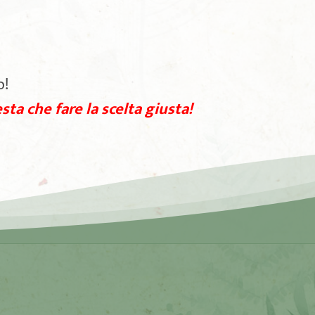
o!
sta che fare la scelta giusta!