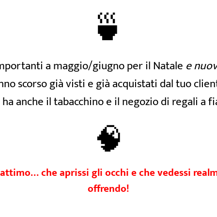
🍵
 importanti a maggio/giugno per il Natale
e nuov
anno scorso già visti e già acquistati dal tuo cl
i ha anche il tabacchino e il negozio di regali a f
🧠
n attimo… che aprissi gli occhi e che vedessi real
offrendo!