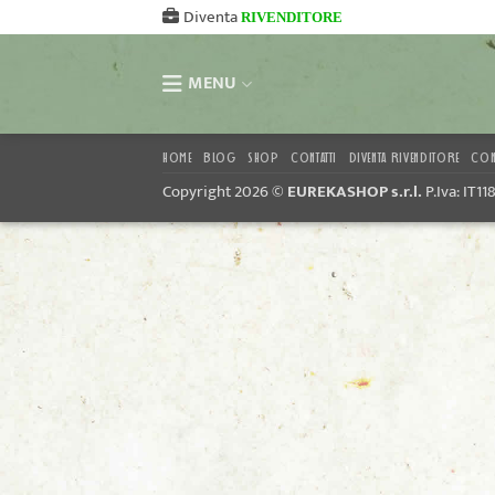
Salta
Diventa
RIVENDITORE
ai
contenuti
MENU
HOME
BLOG
SHOP
CONTATTI
DIVENTA RIVENDITORE
CON
Copyright 2026 ©
EUREKASHOP s.r.l.
P.Iva: IT1