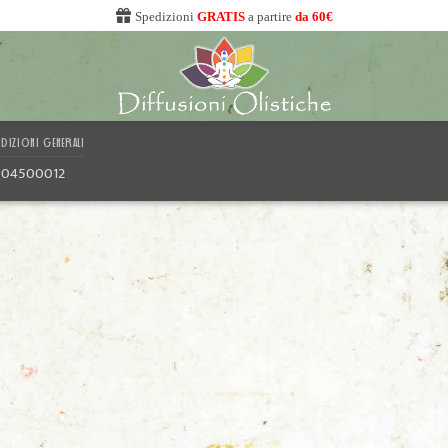
Spedizioni
GRATIS
a partire
da 60€
DIZIONI GENERALI
1804500012