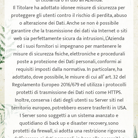
di titolarità o in uso all’Azienda.
Il Titolare ha adottato idonee misure di sicurezza per
proteggere gli utenti contro il rischio di perdita, abuso
o alterazione dei Dati. Anche se non è possibile
garantire che la trasmissione dei dati via Internet o siti
web sia perfettamente sicura da intrusioni, L’Azienda
ed i suoi fornitori si impegnano per mantenere le
misure di sicurezza fisiche, elettroniche e procedurali
poste a protezione dei Dati personali, conformi ai
requisiti imposti dalla normativa. In particolare, ha
adottato, dove possibile, le misure di cui all’ art. 32 del
Regolamento Europeo 2016/679 ed utilizza i protocolli
protetti di trasmissione dei Dati noti come HTTPS.
Inoltre, conserva i dati degli utenti su Server siti nel
territorio europeo, potrebbero essere trasferiti in USA.
I Server sono soggetti a un sistema avanzato e
quotidiano di back up e disaster recovery, sono
protetti da firewall, si adotta una restrizione rigorosa