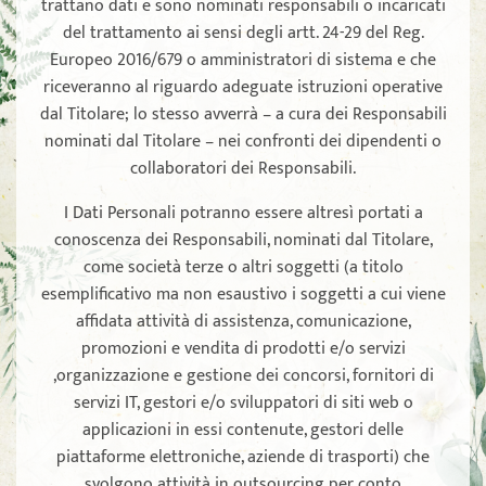
trattano dati e sono nominati responsabili o incaricati
del trattamento ai sensi degli artt. 24-29 del Reg.
Europeo 2016/679 o amministratori di sistema e che
riceveranno al riguardo adeguate istruzioni operative
dal Titolare; lo stesso avverrà – a cura dei Responsabili
nominati dal Titolare – nei confronti dei dipendenti o
collaboratori dei Responsabili.
I Dati Personali potranno essere altresì portati a
conoscenza dei Responsabili, nominati dal Titolare,
come società terze o altri soggetti (a titolo
esemplificativo ma non esaustivo i soggetti a cui viene
affidata attività di assistenza, comunicazione,
promozioni e vendita di prodotti e/o servizi
,organizzazione e gestione dei concorsi, fornitori di
servizi IT, gestori e/o sviluppatori di siti web o
applicazioni in essi contenute, gestori delle
piattaforme elettroniche, aziende di trasporti) che
svolgono attività in outsourcing per conto