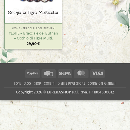
YESHE - BRACCIALI DEL BUTHAN
YESHE – Bracciale del Buthan
– Occhio di Tigre Multi.
29,90
€
PayPal
Credit
Sepa
MasterCard
Visa
Card
HOME
BLOG
SHOP
CONTATTI
DIVENTA RIVENDITORE
CONDIZIONI GENERALI
Copyright 2026 ©
EUREKASHOP s.r.l.
P.Iva: IT11804500012