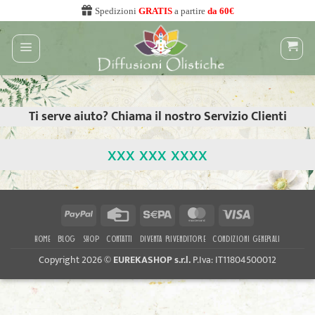
Salta
Spedizioni
GRATIS
a partire
da 60€
ai
contenuti
Ti serve aiuto? Chiama il nostro Servizio Clienti
xxx xxx xxxx
PayPal
Credit
Sepa
MasterCard
Visa
Card
HOME
BLOG
SHOP
CONTATTI
DIVENTA RIVENDITORE
CONDIZIONI GENERALI
Copyright 2026 ©
EUREKASHOP s.r.l.
P.Iva: IT11804500012