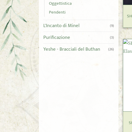
Oggettistica
Pendenti
SH
L'Incanto di Minel
(9)
Purificazione
(3)
Yeshe - Bracciali del Buthan
(26)
+
S