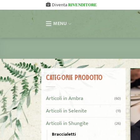
Salta
Diventa
RIVENDITORE
ai
contenuti
MENU
CATEGORIE PRODOTTO
Articoli in Ambra
(60)
Articoli in Selenite
(11)
Articoli in Shungite
(26)
Braccialetti
+