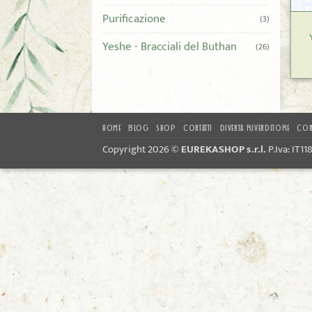
Purificazione
(3)
Yeshe - Bracciali del Buthan
(26)
HOME
BLOG
SHOP
CONTATTI
DIVENTA RIVENDITORE
CON
Copyright 2026 ©
EUREKASHOP s.r.l.
P.Iva: IT1