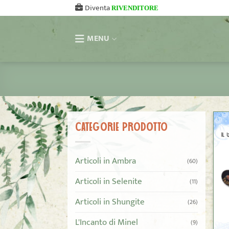
Salta
Diventa
RIVENDITORE
ai
contenuti
MENU
CATEGORIE PRODOTTO
Articoli in Ambra
(60)
Articoli in Selenite
(11)
Articoli in Shungite
(26)
L'Incanto di Minel
(9)
+