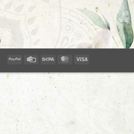
PayPal
Credit
Sepa
MasterCard
Visa
Card