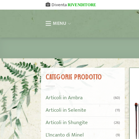
Salta
Diventa
RIVENDITORE
ai
contenuti
MENU
CATEGORIE PRODOTTO
Articoli in Ambra
(60)
Articoli in Selenite
(11)
Articoli in Shungite
(26)
L'Incanto di Minel
(9)
+