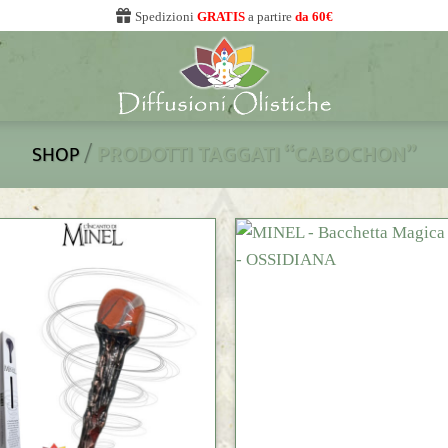
Spedizioni
GRATIS
a partire
da 60€
/
PRODOTTI TAGGATI “CABOCHON”
SHOP
+