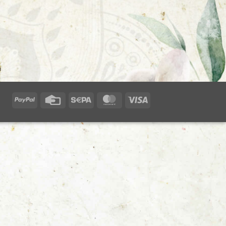
PayPal
Credit
Sepa
MasterCard
Visa
Card