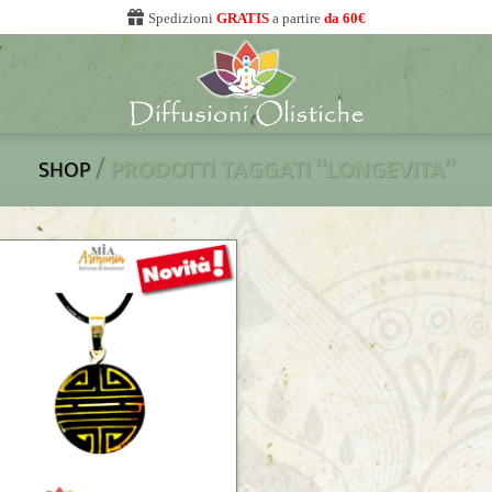
Spedizioni
GRATIS
a partire
da 60€
/
PRODOTTI TAGGATI “LONGEVITA”
SHOP