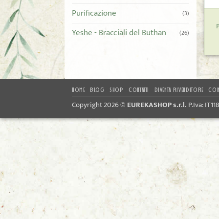
Purificazione
(3)
Yeshe - Bracciali del Buthan
(26)
HOME
BLOG
SHOP
CONTATTI
DIVENTA RIVENDITORE
CON
Copyright 2026 ©
EUREKASHOP s.r.l.
P.Iva: IT1