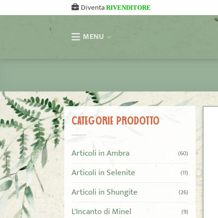
Salta
Diventa
RIVENDITORE
ai
contenuti
MENU
CATEGORIE PRODOTTO
Articoli in Ambra
(60)
Articoli in Selenite
(11)
Articoli in Shungite
(26)
L'Incanto di Minel
(9)
+