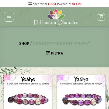
Salta
Spedizioni
GRATIS
a partire
da 60€
ai
contenuti
/
PRODOTTI TAGGATI “AGATA”
SHOP
FILTRA