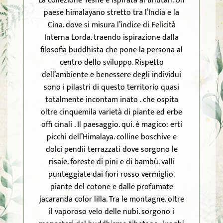
La collezione Yeshe è ispirata al Bhutan. Un
paese himalayano stretto tra l’India e la
Cina. dove si misura l’indice di Felicità
Interna Lorda. traendo ispirazione dalla
filosofia buddhista che pone la persona al
centro dello sviluppo. Rispetto
dell’ambiente e benessere degli individui
sono i pilastri di questo territorio quasi
totalmente incontam inato . che ospita
oltre cinquemila varietà di piante ed erbe
offi cinali . Il paesaggio. qui. è magico: erti
picchi dell’Himalaya. colline boschive e
dolci pendii terrazzati dove sorgono le
risaie. foreste di pini e di bambù. valli
punteggiate dai fiori rosso vermiglio.
piante del cotone e dalle profumate
jacaranda color lilla. Tra le montagne. oltre
il vaporoso velo delle nubi. sorgono i