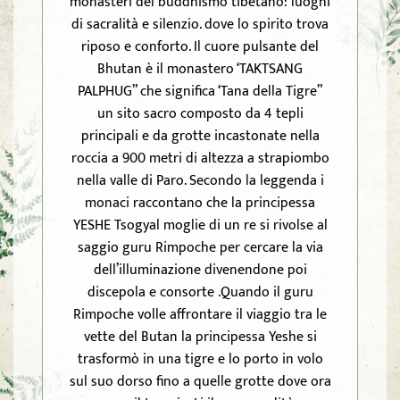
monasteri del buddhismo tibetano: luoghi
di sacralità e silenzio. dove lo spirito trova
riposo e conforto. Il cuore pulsante del
Bhutan è il monastero ‘TAKTSANG
PALPHUG” che significa ‘Tana della Tigre”
un sito sacro composto da 4 tepli
principali e da grotte incastonate nella
roccia a 900 metri di altezza a strapiombo
nella valle di Paro. Secondo la leggenda i
monaci raccontano che la principessa
YESHE Tsogyal moglie di un re si rivolse al
saggio guru Rimpoche per cercare la via
dell’illuminazione divenendone poi
discepola e consorte .Quando il guru
Rimpoche volle affrontare il viaggio tra le
vette del Butan la principessa Yeshe si
trasformò in una tigre e lo porto in volo
sul suo dorso fino a quelle grotte dove ora