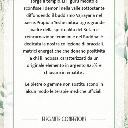
sorge il tempio. Li il guru meditò e
sconfisse i demoni nella valle sottostante
diffondendo il buddismo Vajrayana nel
paese. Propio a Yeshe mitica tigre. grande
madre della spiritualità del Butan e
reincarnazione femminile del Buddha- è
dedicata la nostra collezione di bracciali.
matrici energetiche che donano positività
a chi li indossa. caratterizzati da un
originale elemento in argento 925%. e
chiusura in ematite .
Le pietre o gemme non sostituiscono in
alcun modo le terapie mediche ufficiali.
ELEGANTE CONFEZIONE