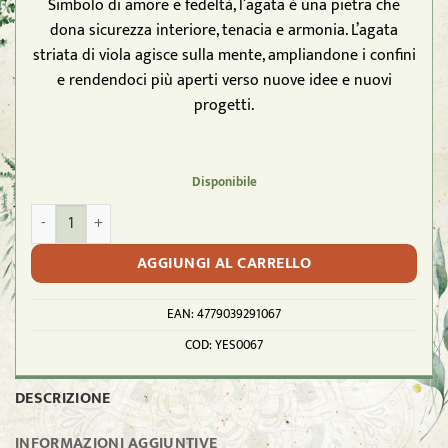
Simbolo di amore e fedeltà, l’agata è una pietra che
dona sicurezza interiore, tenacia e armonia. L’agata
striata di viola agisce sulla mente, ampliandone i confini
e rendendoci più aperti verso nuove idee e nuovi
progetti.
Disponibile
YESHE - Bracciale del Buthan - Agata Striata Viola quantità
AGGIUNGI AL CARRELLO
EAN:
4779039291067
COD:
YES0067
DESCRIZIONE
INFORMAZIONI AGGIUNTIVE