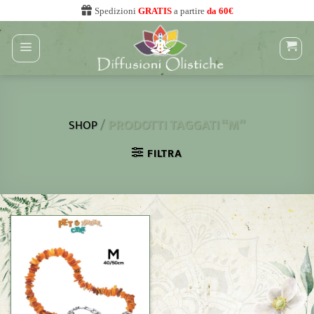
Salta
Spedizioni
GRATIS
a partire
da 60€
ai
contenuti
/
PRODOTTI TAGGATI “M”
SHOP
FILTRA