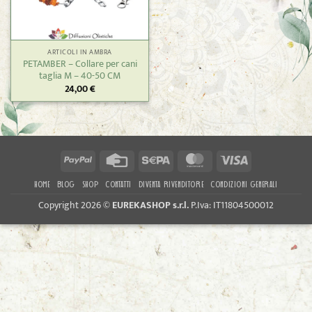
ARTICOLI IN AMBRA
PETAMBER – Collare per cani
taglia M – 40-50 CM
24,00
€
PayPal
Credit
Sepa
MasterCard
Visa
Card
HOME
BLOG
SHOP
CONTATTI
DIVENTA RIVENDITORE
CONDIZIONI GENERALI
Copyright 2026 ©
EUREKASHOP s.r.l.
P.Iva: IT11804500012