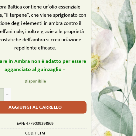
bra Baltica contiene un’olio essenziale
e, “il terpene”, che viene sprigionato con
izione degli elementi in ambra contro il
ell’animale, inoltre grazie alle proprietà
rostatiche dell’ambra si crea un’azione
repellente efficace.
llare in Ambra non è adatto per essere
agganciato al guinzaglio –
Disponibile
 - Collare per cani taglia M - 40-50 CM quantità
AGGIUNGI AL CARRELLO
EAN:
4779039291869
COD:
PETM