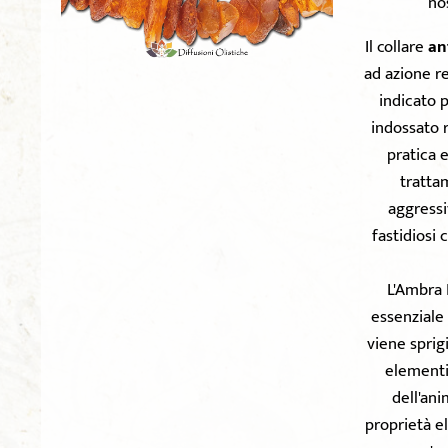
no
Il collare
an
ad azione re
indicato p
indossato 
pratica 
trattam
aggressiv
fastidiosi 
L'Ambra 
essenziale 
viene sprig
elementi
dell'ani
proprietà el