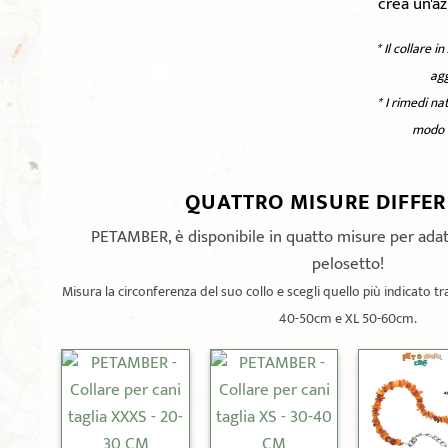
crea un'az
* Il collare 
agg
* I rimedi na
modo l
QUATTRO MISURE DIFFERE
PETAMBER, è disponibile in quatto misure per adat
pelosetto!
Misura la circonferenza del suo collo e scegli quello più indicato
40-50cm e XL 50-60cm.
+
+