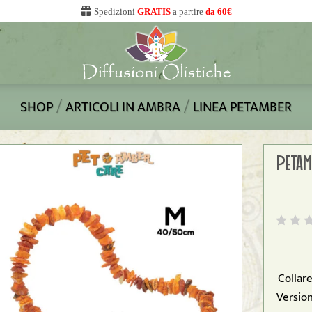
Spedizioni
GRATIS
a partire
da 60€
/
/
SHOP
ARTICOLI IN AMBRA
LINEA PETAMBER
PETAM
Collar
Versio