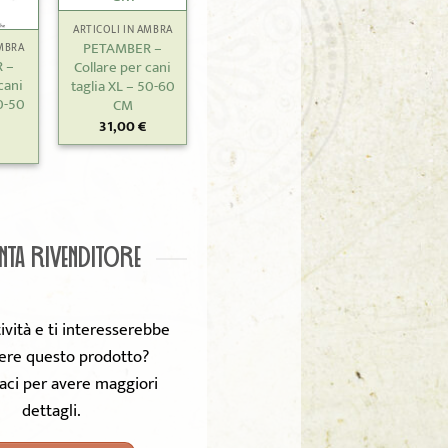
ARTICOLI IN AMBRA
PETAMBER –
AMBRA
 –
Collare per cani
cani
taglia XL – 50-60
0-50
CM
31,00
€
NTA RIVENDITORE
tività e ti interesserebbe
ere questo prodotto?
aci per avere maggiori
dettagli.