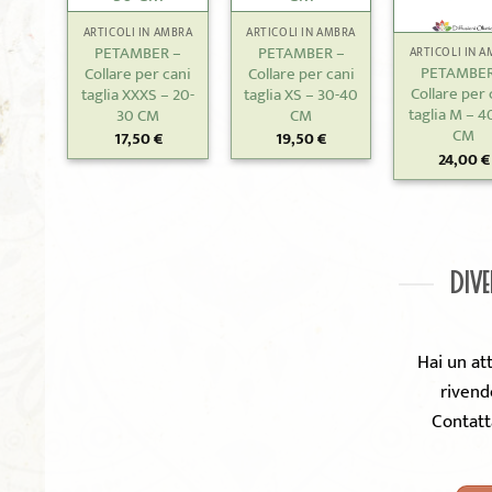
+
ARTICOLI IN AMBRA
ARTICOLI IN AMBRA
PETAMBER –
PETAMBER –
ARTICOLI IN 
PETAMBER
Collare per cani
Collare per cani
Collare per 
taglia XXXS – 20-
taglia XS – 30-40
taglia M – 4
30 CM
CM
CM
17,50
€
19,50
€
24,00
€
DIVE
Hai un at
rivend
Contatt