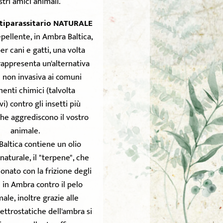
stri amici animali.
tiparassitario NATURALE
pellente, in Ambra Baltica,
er cani e gatti, una volta
rappresenta un'alternativa
e non invasiva ai comuni
enti chimici (talvolta
i) contro gli insetti più
che aggrediscono il vostro
animale.
Baltica contiene un olio
naturale, il "terpene", che
ionato con la frizione degli
 in Ambra contro il pelo
male, inoltre grazie alle
ettrostatiche dell'ambra si