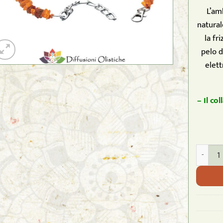
L’am
natural
la fr
pelo d
elett
– Il co
PETAMBER