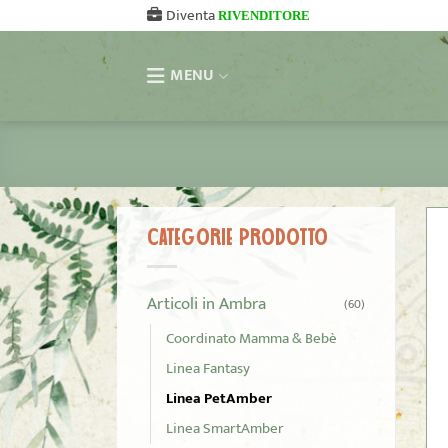
Salta
Diventa
RIVENDITORE
ai
contenuti
MENU
CATEGORIE PRODOTTO
Articoli in Ambra
(60)
Coordinato Mamma & Bebè
Linea Fantasy
Linea PetAmber
Linea SmartAmber