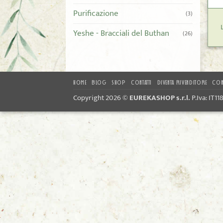
Purificazione
(3)
Yeshe - Bracciali del Buthan
(26)
HOME
BLOG
SHOP
CONTATTI
DIVENTA RIVENDITORE
CON
Copyright 2026 ©
EUREKASHOP s.r.l.
P.Iva: IT1