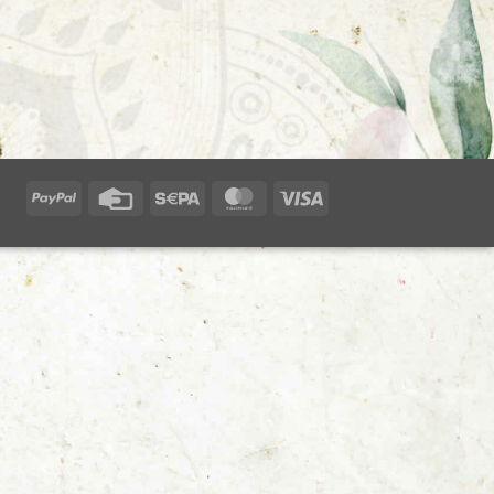
PayPal
Credit
Sepa
MasterCard
Visa
Card