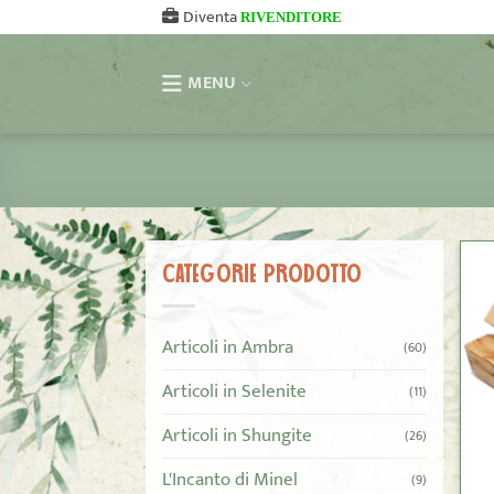
Salta
Diventa
RIVENDITORE
ai
contenuti
MENU
CATEGORIE PRODOTTO
Articoli in Ambra
(60)
Articoli in Selenite
(11)
Articoli in Shungite
(26)
L'Incanto di Minel
(9)
+