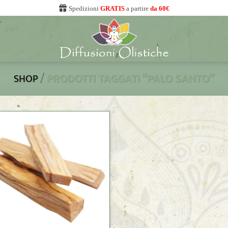
Spedizioni
GRATIS
a partire
da 60€
/
PRODOTTI TAGGATI “PALO SANTO”
SHOP