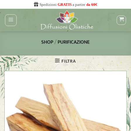
Salta
Spedizioni
GRATIS
a partire
da 60€
ai
contenuti
/
SHOP
PURIFICAZIONE
FILTRA