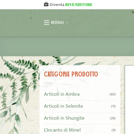
Salta
Diventa
RIVENDITORE
ai
contenuti
MENU
CATEGORIE PRODOTTO
Articoli in Ambra
(60)
Articoli in Selenite
(11)
Articoli in Shungite
(26)
L'Incanto di Minel
(9)
+