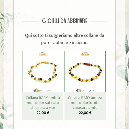
GIOIELLI DA ABBINARE
Qui sotto ti suggeriamo altre collane da
poter abbinare insieme.
Collana BABY ambra
Collana BABY ambra
Collana B
multicolor satinato
multicolor lucido
cognac ch
chiusura a vite
chiusura a vite
vit
22,00
€
22,00
€
22,