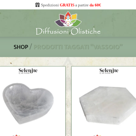
Spedizioni
GRATIS
a partire
da 60€
/
PRODOTTI TAGGATI “VASSOIO”
SHOP
+