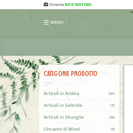
Salta
Diventa
RIVENDITORE
ai
contenuti
MENU
CATEGORIE PRODOTTO
Articoli in Ambra
(60)
Articoli in Selenite
(11)
Articoli in Shungite
(26)
L'Incanto di Minel
(9)
+