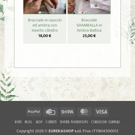
Bracciale in caucciù
Bracciale
Pendent
ed ambra con
SHAMBALLA in
“LONGE
inserto cilindro
Ambra Baltica
SHOU” in
cord
18,00
€
25,00
€
22,
PayPal
Credit
Sepa
MasterCard
Visa
Card
HOME
BLOG
SHOP
CONTATTI
DIVENTA RIVENDITORE
CONDIZIONI GENERALI
Copyright 2026 ©
EUREKASHOP s.r.l.
P.Iva: IT11804500012