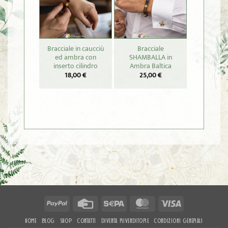
Bracciale in caucciù
Bracciale
Pendent
ed ambra con
SHAMBALLA in
“LONGE
inserto cilindro
Ambra Baltica
SHOU” in
cord
18,00
€
25,00
€
22,
PayPal
Credit
Sepa
MasterCard
Visa
Card
HOME
BLOG
SHOP
CONTATTI
DIVENTA RIVENDITORE
CONDIZIONI GENERALI