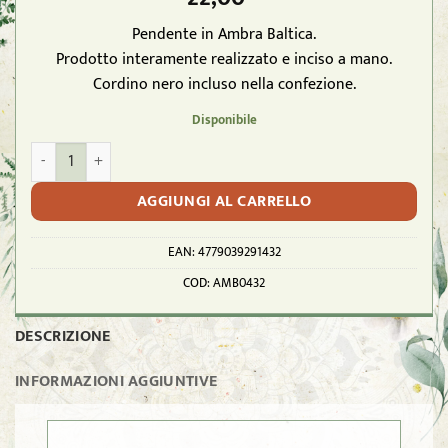
Pendente in Ambra Baltica.
Prodotto interamente realizzato e inciso a mano.
Cordino nero incluso nella confezione.
Disponibile
Pendente ambra "ALBERO DELLA VITA" inciso con cordino quantità
AGGIUNGI AL CARRELLO
EAN:
4779039291432
COD:
AMB0432
DESCRIZIONE
INFORMAZIONI AGGIUNTIVE