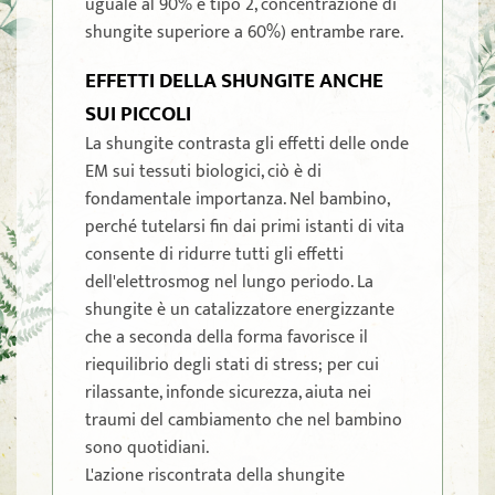
uguale al 90% e tipo 2, concentrazione di
shungite superiore a 60%) entrambe rare.
EFFETTI DELLA SHUNGITE ANCHE
SUI PICCOLI
La shungite contrasta gli effetti delle onde
EM sui tessuti biologici, ciò è di
fondamentale importanza. Nel bambino,
perché tutelarsi fin dai primi istanti di vita
consente di ridurre tutti gli effetti
dell'elettrosmog nel lungo periodo. La
shungite è un catalizzatore energizzante
che a seconda della forma favorisce il
riequilibrio degli stati di stress; per cui
rilassante, infonde sicurezza, aiuta nei
traumi del cambiamento che nel bambino
sono quotidiani.
L'azione riscontrata della shungite