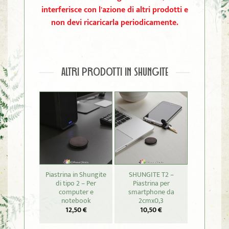
interferisce con l'azione di altri prodotti e
non devi ricaricarla periodicamente.
ALTRI PRODOTTI IN SHUNGITE
Piastrina in Shungite
SHUNGITE T2 –
SHUNGIT
di tipo 2 – Per
Piastrina per
Merkab
computer e
smartphone da
27,
notebook
2cmx0,3
12,50
€
10,50
€