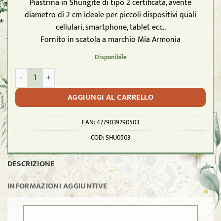
Piastrina in Shungite di tipo 2 certificata, avente
diametro di 2 cm ideale per piccoli dispositivi quali
cellulari, smartphone, tablet ecc..
Fornito in scatola a marchio Mia Armonia
Disponibile
SHUNGITE T2 - Piastrina per smartphone da 2cmx0,3 quantità
AGGIUNGI AL CARRELLO
EAN:
4779039290503
COD:
SHU0503
DESCRIZIONE
INFORMAZIONI AGGIUNTIVE