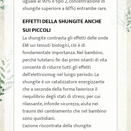
uguale al 90% e tipo 2, concentrazione di
shungite superiore a 60%) entrambe rare.
EFFETTI DELLA SHUNGITE ANCHE
SUI PICCOLI
La shungite contrasta gli effetti delle onde
EM sui tessuti biologici, ciò è di
fondamentale importanza. Nel bambino,
perché tutelarsi fin dai primi istanti di vita
consente di ridurre tutti gli effetti
dell'elettrosmog nel lungo periodo. La
shungite è un catalizzatore energizzante
che a seconda della forma favorisce il
riequilibrio degli stati di stress; per cui
rilassante, infonde sicurezza, aiuta nei
traumi del cambiamento che nel bambino
sono quotidiani.
L'azione riscontrata della shungite