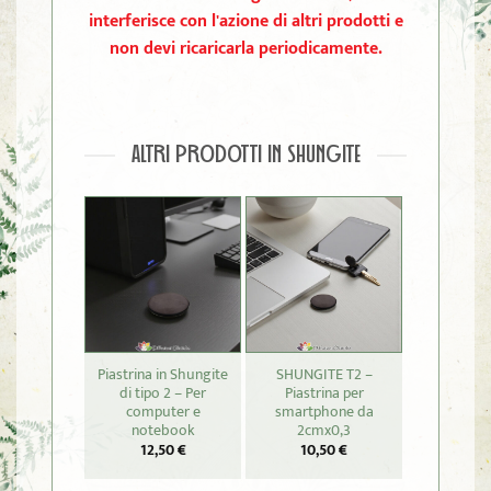
interferisce con l'azione di altri prodotti e
non devi ricaricarla periodicamente.
ALTRI PRODOTTI IN SHUNGITE
Piastrina in Shungite
SHUNGITE T2 –
SHUNGIT
di tipo 2 – Per
Piastrina per
Merkab
computer e
smartphone da
27,
notebook
2cmx0,3
12,50
€
10,50
€