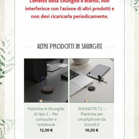
L'effetto della Shungite è eterno, non
interferisce con l'azione di altri prodotti e
non devi ricaricarla periodicamente.
ALTRI PRODOTTI IN SHUNGITE
Piastrina in Shungite
SHUNGITE T2 –
SHUNGIT
di tipo 2 – Per
Piastrina per
Merkab
computer e
smartphone da
27,
notebook
2cmx0,3
12,50
€
10,50
€