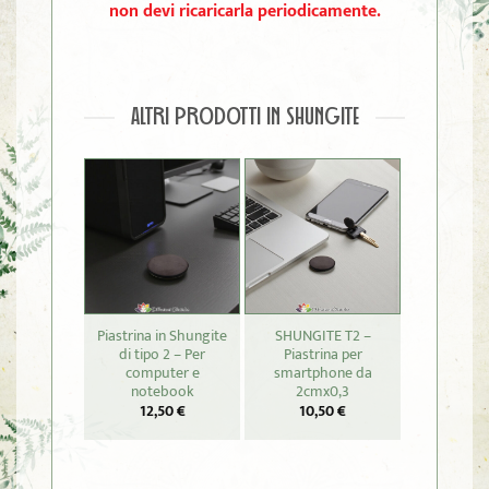
non devi ricaricarla periodicamente.
ALTRI PRODOTTI IN SHUNGITE
Piastrina in Shungite
SHUNGITE T2 –
SHUNGIT
di tipo 2 – Per
Piastrina per
Merkab
computer e
smartphone da
27,
notebook
2cmx0,3
12,50
€
10,50
€