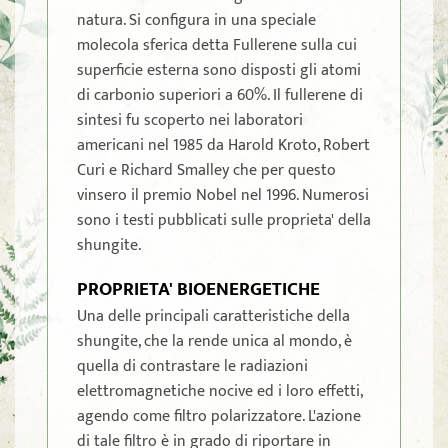
natura. Si configura in una speciale
molecola sferica detta Fullerene sulla cui
superficie esterna sono disposti gli atomi
di carbonio superiori a 60%. Il fullerene di
sintesi fu scoperto nei laboratori
americani nel 1985 da Harold Kroto, Robert
Curi e Richard Smalley che per questo
vinsero il premio Nobel nel 1996. Numerosi
sono i testi pubblicati sulle proprieta' della
shungite.
PROPRIETA' BIOENERGETICHE
Una delle principali caratteristiche della
shungite, che la rende unica al mondo, è
quella di contrastare le radiazioni
elettromagnetiche nocive ed i loro effetti,
agendo come filtro polarizzatore. L'azione
di tale filtro è in grado di riportare in